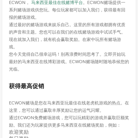
ECWON，
马来西亚最佳在线赌博平台
。ECWON赌场提供一
系列赌场游戏供您玩。每位玩家都可以加入我们，获得最有回
报的赌场游戏。
通过最好的赌场游戏来娱乐自己。这里的所有游戏都拥有优质
的声音和主题。您也可以在我们的在线赌场游戏中试试手气。
现在就加入我们，就有机会赢取奖励。在家中玩所有赌场游
戏。
您今天觉得自己很幸运吗！别再浪费时间思考了。立即开始玩
最好的马来西亚在线博彩游戏。ECWON赌场随时随地恭候您的
光临。
获得最高促销
ECWON赌场是您在马来西亚玩最佳在线老虎机游戏的热点。在
这里，您可以通过赢取丰厚奖励让您的运气闪耀。
通过ECWON免费赌场游戏，您可以玩精彩的游戏并赢取巨额奖
励。我们还为玩家提供更多马来西亚在线赌场奖励，例如：
欢迎奖励