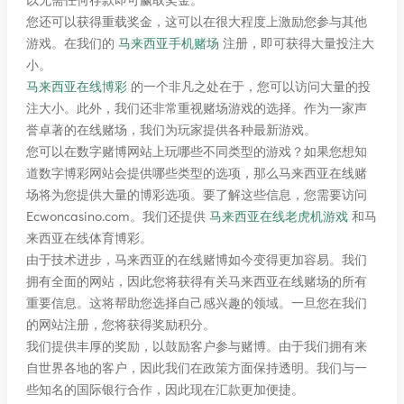
以无需任何存款即可赢取奖金。
您还可以获得重载奖金，这可以在很大程度上激励您参与其他
游戏。在我们的
马来西亚手机赌场
注册，即可获得大量投注大
小。
马来西亚在线博彩
的一个非凡之处在于，您可以访问大量的投
注大小。此外，我们还非常重视赌场游戏的选择。作为一家声
誉卓著的在线赌场，我们为玩家提供各种最新游戏。
您可以在数字赌博网站上玩哪些不同类型的游戏？如果您想知
道数字博彩网站会提供哪些类型的选项，那么马来西亚在线赌
场将为您提供大量的博彩选项。要了解这些信息，您需要访问
Ecwoncasino.com。我们还提供
马来西亚在线老虎机游戏
和马
来西亚在线体育博彩。
由于技术进步，马来西亚的在线赌博如今变得更加容易。我们
拥有全面的网站，因此您将获得有关马来西亚在线赌场的所有
重要信息。这将帮助您选择自己感兴趣的领域。一旦您在我们
的网站注册，您将获得奖励积分。
我们提供丰厚的奖励，以鼓励客户参与赌博。由于我们拥有来
自世界各地的客户，因此我们在政策方面保持透明。我们与一
些知名的国际银行合作，因此现在汇款更加便捷。