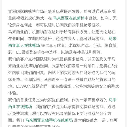
亚洲国家的赌博市场正随着玩家快速发展。您可以通过玩高质
量的视频老虎机游戏，在
马来西亚在线赌博
中赚钱。如今，无
论您身在何处，都可以随时访问我们的手机赌场游戏。
马来西亚的手机赌场旨在适用于所有操作系统，让您无论是在
午餐时间、在咖啡馆放松，还是在等人，都可以玩游戏。
马来
西亚真人在线赌场
提供真人牌桌、老虎机游戏、斗鸡、体育博
彩、EC累积奖金等多种选择，以满足各种品味和预算。
我们的客户支持团队随时为您提供更多信息，并回答您关于马
来西亚在线博彩的疑问。只需给我们发送一封邮件，您将在5分
钟内收到我们的回复。网站上的实时聊天功能始终为我们的玩
家开放。长期以来，马来西亚一直是一些最佳赌场的首选目的
地。ECWON就是这样一家在线赌场，它将为您提供安全的游戏
体验。
我们的首要任务是为玩家提供便利。作为一家声誉卓著的
马来
西亚在线赌场
，我们的责任是为玩家提供免费赌场游戏。通过
玩免费游戏，您可以在没有风险的情况下学习游戏的各个方
面。我们
马来西亚真钱手机在线赌场
最大的好处之一是，您可