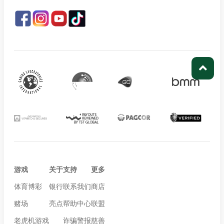
游戏
关于
支持
更多
体育博彩
银行
联系我们
商店
赌场
亮点
帮助中心
联盟
老虎机游戏
诈骗警报
慈善