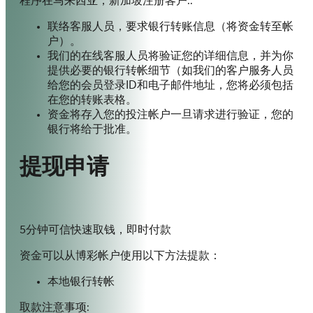
程序在马来西亚，新加坡注册客户.:
联络客服人员，要求银行转账信息（将资金转至帐
户）。
我们的在线客服人员将验证您的详细信息，并为你
提供必要的银行转帐细节（如我们的客户服务人员
给您的会员登录ID和电子邮件地址，您将必须包括
在您的转账表格。
资金将存入您的投注帐户一旦请求进行验证，您的
银行将给于批准。
提现申请
5分钟可信快速取钱，即时付款
资金可以从博彩帐户使用以下方法提款：
本地银行转帐
取款注意事项: