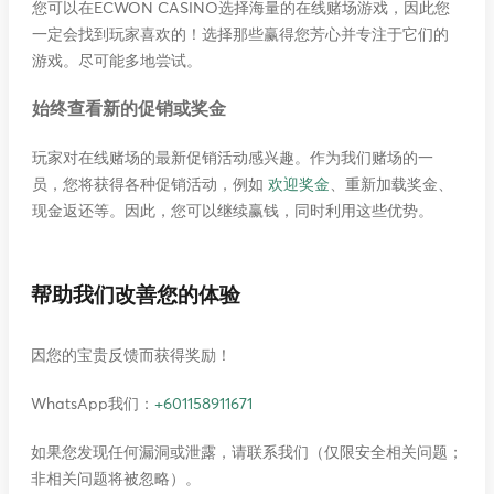
您可以在ECWON CASINO选择海量的在线赌场游戏，因此您
一定会找到玩家喜欢的！选择那些赢得您芳心并专注于它们的
游戏。尽可能多地尝试。
始终查看新的促销或奖金
玩家对在线赌场的最新促销活动感兴趣。作为我们赌场的一
员，您将获得各种促销活动，例如
欢迎奖金
、重新加载奖金、
现金返还等。因此，您可以继续赢钱，同时利用这些优势。
帮助我们改善您的体验
因您的宝贵反馈而获得奖励！
WhatsApp我们：
+601158911671
如果您发现任何漏洞或泄露，请联系我们（仅限安全相关问题；
非相关问题将被忽略）。