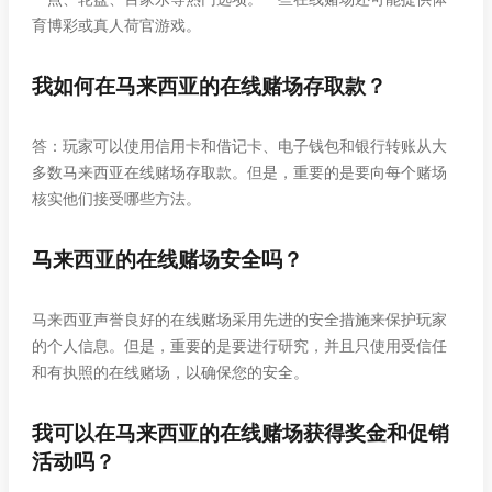
一点、轮盘、百家乐等热门选项。一些在线赌场还可能提供体
育博彩或真人荷官游戏。
我如何在马来西亚的在线赌场存取款？
答：玩家可以使用信用卡和借记卡、电子钱包和银行转账从大
多数马来西亚在线赌场存取款。但是，重要的是要向每个赌场
核实他们接受哪些方法。
马来西亚的在线赌场安全吗？
马来西亚声誉良好的在线赌场采用先进的安全措施来保护玩家
的个人信息。但是，重要的是要进行研究，并且只使用受信任
和有执照的在线赌场，以确保您的安全。
我可以在马来西亚的在线赌场获得奖金和促销
活动吗？