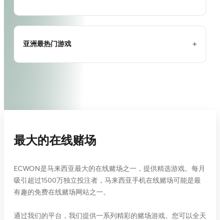
在马来西亚呈现全球最有趣的老虎机游戏
亚洲最热门游戏
ECWON 值得信赖的老虎机赌场提供马来西亚最好的在线
老虎机游戏。此外，我们还提供最广泛的优质老虎机游
戏。我们的老虎机游戏拥有各种知名游戏名称，例如
Playtech、918kiss、ace333、CQ9、Habanero、JDB
玩马来西亚最热门的老虎机游戏
老虎机，这些都从马来西亚的老虎机俱乐部现场直播。老
Mega888
虎机俱乐部游戏以高清质量呈现，由专业的现场荷官流畅
运行。
Mega888 老虎机赌场是一个游戏平台，让玩家可以日常
参与他们最喜欢的老虎机游戏。在这里，你也可以通过他
最大的在线赌场
们的老虎机游戏技能赚取现金，这个平台让你加入战斗皇
家老虎机游戏，在那里你获得生存或执行。你可以随时与
朋友玩任何老虎机游戏。
ECWON是马来西亚最大的在线赌场之一，提供精选游戏。每月
SA Gaming
吸引超过1500万独立投注者，马来西亚手机在线赌场可能是最
有趣的免费在线赌场网站之一。
SA Gaming 是一家经验丰富的网络游戏提供商。SA
Gaming 专注于在全球市场开发完美的创意游戏。SA
Gaming 是亚洲领先的在线娱乐平台供应商。它利用尖端
通过我们的平台，我们提供一系列精彩的赌场游戏。您可以全天