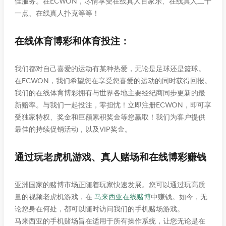
佳服务。在ECWON，尽情享受在线真人百家乐、在线真人二十
一点、在线真人扑克等等！
在线体育博彩和体育投注：
我们都对自己喜爱的运动有某种热爱，无论是足球还是篮球。
在ECWON，我们希望您在享受您喜爱的运动的同时获得回报。
我们的在线体育博彩拥有与世界各地主要经纪商同步更新的最
新赔率。与我们一起投注，零担忧！立即注册ECWON，即可享
受独家特权、奖金和巨额累积奖金等您赢取！我们为客户提供
最佳的持续促销活动，以及VIP奖金。
通过玩老虎机游戏、真人赌场和在线博彩赚钱
亚洲国家的赌博市场正随着玩家快速发展。您可以通过玩高质
量的视频老虎机游戏，在
马来西亚在线赌博
中赚钱。如今，无
论您身在何处，都可以随时访问我们的手机赌场游戏。
马来西亚的手机赌场旨在适用于所有操作系统，让您无论是在