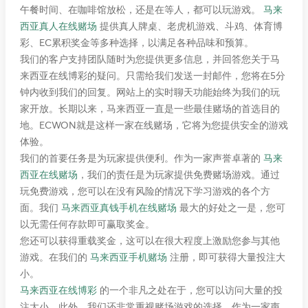
午餐时间、在咖啡馆放松，还是在等人，都可以玩游戏。
马来
西亚真人在线赌场
提供真人牌桌、老虎机游戏、斗鸡、体育博
彩、EC累积奖金等多种选择，以满足各种品味和预算。
我们的客户支持团队随时为您提供更多信息，并回答您关于马
来西亚在线博彩的疑问。只需给我们发送一封邮件，您将在5分
钟内收到我们的回复。网站上的实时聊天功能始终为我们的玩
家开放。长期以来，马来西亚一直是一些最佳赌场的首选目的
地。ECWON就是这样一家在线赌场，它将为您提供安全的游戏
体验。
我们的首要任务是为玩家提供便利。作为一家声誉卓著的
马来
西亚在线赌场
，我们的责任是为玩家提供免费赌场游戏。通过
玩免费游戏，您可以在没有风险的情况下学习游戏的各个方
面。我们
马来西亚真钱手机在线赌场
最大的好处之一是，您可
以无需任何存款即可赢取奖金。
您还可以获得重载奖金，这可以在很大程度上激励您参与其他
游戏。在我们的
马来西亚手机赌场
注册，即可获得大量投注大
小。
马来西亚在线博彩
的一个非凡之处在于，您可以访问大量的投
注大小。此外，我们还非常重视赌场游戏的选择。作为一家声