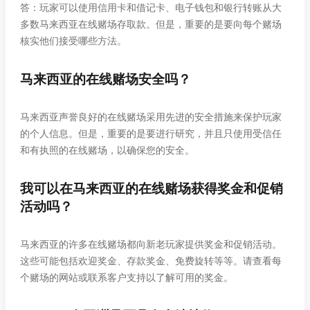
答：玩家可以使用信用卡和借记卡、电子钱包和银行转账从大
多数马来西亚在线赌场存取款。但是，重要的是要向每个赌场
核实他们接受哪些方法。
马来西亚的在线赌场安全吗？
马来西亚声誉良好的在线赌场采用先进的安全措施来保护玩家
的个人信息。但是，重要的是要进行研究，并且只使用受信任
和有执照的在线赌场，以确保您的安全。
我可以在马来西亚的在线赌场获得奖金和促销
活动吗？
马来西亚的许多在线赌场都向新老玩家提供奖金和促销活动。
这些可能包括欢迎奖金、存款奖金、免费旋转等等。请查看每
个赌场的网站或联系客户支持以了解可用的奖金。