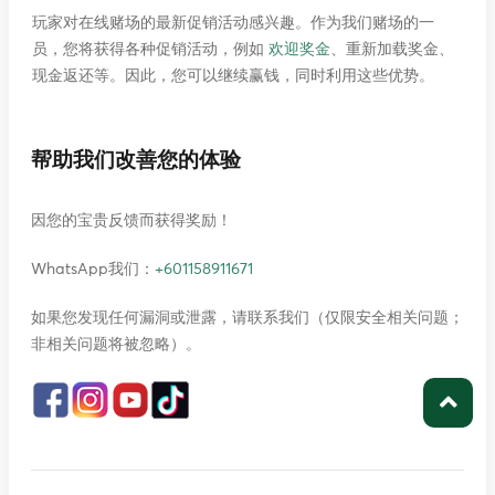
玩家对在线赌场的最新促销活动感兴趣。作为我们赌场的一
员，您将获得各种促销活动，例如
欢迎奖金
、重新加载奖金、
现金返还等。因此，您可以继续赢钱，同时利用这些优势。
帮助我们改善您的体验
因您的宝贵反馈而获得奖励！
WhatsApp我们：
+601158911671
如果您发现任何漏洞或泄露，请联系我们（仅限安全相关问题；
非相关问题将被忽略）。