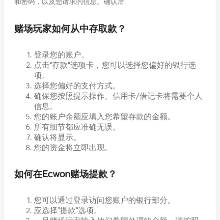
和密码，以及您请求的信息。确认后
赌场玩家如何从中存取款？
登录您的账户。
点击“存款”选项卡，您可以选择您偏好的银行选
项。
选择您偏好的支付方式。
确保您按照提示操作。信用卡/借记卡将需要个人
信息。
您的账户余额应填入您希望存款的金额。
所有细节都应准确无误。
确认将显示。
您的资金将立即出现。
如何在Ecwon赌场提款？
您可以通过登录访问您账户的银行部分。
应选择“提款”选项。