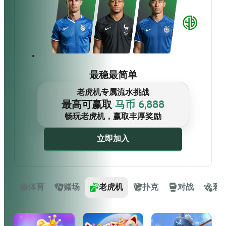
最稳最简单
老虎机专属流水挑战
最高可赢取
马币 6,888
畅玩老虎机，赢取丰厚奖励
立即加入
体育
赌场
老虎机
扑克
对战
彩