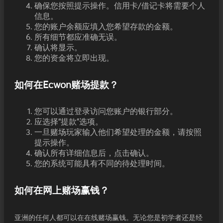
确保您按照提示操作。信用卡/借记卡将需要个人
信息。
您的账户余额应填入您希望存款的金额。
所有细节都应准确无误。
确认将显示。
您的资金将立即出现。
如何在Ecwon赌场提款？
您可以通过登录访问您账户的银行部分。
应选择“提款”选项。
一旦赌场玩家输入他们希望处理的金额，请按照
提示操作。
确认所有详细信息后，点击确认。
您的系统可能具有不同的待处理时间。
如何在网上赌场赢钱？
亚洲的任何人都可以在在线赌场赢钱。无论您是初学者还是经