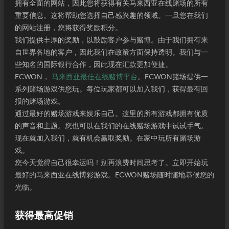
拥有全面的网站，因此您将获得有关马来西亚在线赌场的所有
重要信息。这将帮助您选择自己感兴趣的领域。一旦您在我们
的网站注册，您将获得奖励积分。
我们提供丰厚的奖励，以鼓励客户参与赌博。由于我们拥有来
自世界各地的客户，因此我们在政策方面保持透明。我们与一
些知名的国际银行合作，因此现在汇款更加便捷。
ECWON，
马来西亚最佳在线赌博平台
。ECWON赌场提供一
系列赌场游戏供您玩。每位玩家都可以加入我们，获得最有回
报的赌场游戏。
通过最好的赌场游戏来娱乐自己。这里的所有游戏都拥有优质
的声音和主题。您也可以在我们的在线赌场游戏中试试手气。
现在就加入我们，就有机会赢取奖励。在家中玩所有赌场游
戏。
您今天觉得自己很幸运吗！别再浪费时间思考了。立即开始玩
最好的马来西亚在线博彩游戏。ECWON赌场随时随地恭候您的
光临。
获得最高促销