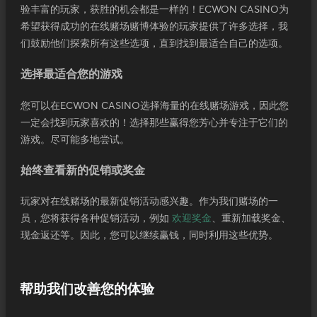
验丰富的玩家，获胜的机会都是一样的！ECWON CASINO为
希望获得成功的在线赌场赌博体验的玩家提供了许多选择，我
们鼓励他们探索所有这些选项，直到找到最适合自己的选项。
选择最适合您的游戏
您可以在ECWON CASINO选择海量的在线赌场游戏，因此您
一定会找到玩家喜欢的！选择那些赢得您芳心并专注于它们的
游戏。尽可能多地尝试。
始终查看新的促销或奖金
玩家对在线赌场的最新促销活动感兴趣。作为我们赌场的一
员，您将获得各种促销活动，例如
欢迎奖金
、重新加载奖金、
现金返还等。因此，您可以继续赢钱，同时利用这些优势。
帮助我们改善您的体验