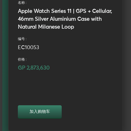
名称 :
Apple Watch Series 11 | GPS + Cellular,
46mm Silver Aluminium Case with
Natural Milanese Loop
编号 :
EC10053
价格 :
GP 2,873,630
加入购物车