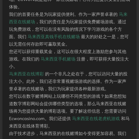
体验。
我们的首要任务是为玩家提供便利。作为一家声誉卓著的
马来
西亚在线赌场
，我们的责任是为玩家提供免费赌场游戏。通过
玩免费游戏，您可以在没有风险的情况下学习游戏的各个方
面。我们
马来西亚真钱手机在线赌场
最大的好处之一是，您可
以无需任何存款即可赢取奖金。
您还可以获得重载奖金，这可以在很大程度上激励您参与其他
游戏。在我们的
马来西亚手机赌场
注册，即可获得大量投注大
小。
马来西亚在线博彩
的一个非凡之处在于，您可以访问大量的投
注大小。此外，我们还非常重视赌场游戏的选择。作为一家声
誉卓著的在线赌场，我们为玩家提供各种最新游戏。
您可以在数字赌博网站上玩哪些不同类型的游戏？如果您想知
道数字博彩网站会提供哪些类型的选项，那么马来西亚在线赌
场将为您提供大量的博彩选项。要了解这些信息，您需要访问
Ecwoncasino.com。我们还提供
马来西亚在线老虎机游戏
和马
来西亚在线体育博彩。
由于技术进步，马来西亚的在线赌博如今变得更加容易。我们