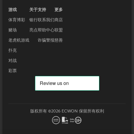
游戏
关于
支持
更多
体育博彩
银行
联系我们
商店
赌场
亮点
帮助中心
联盟
老虎机游戏
诈骗警报
慈善
扑克
对战
彩票
版权所有 ©2026 ECWON 保留所有权利