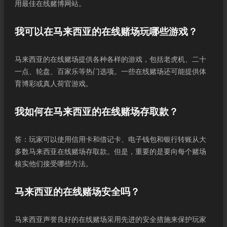
用最佳在线赌博网站。
我可以在马来西亚的在线赌场玩哪些游戏？
马来西亚的在线赌场提供各种各样的游戏，包括老虎机、二十
一点、轮盘、百家乐等热门选项。一些在线赌场还可能提供体
育博彩或真人荷官游戏。
我如何在马来西亚的在线赌场存取款？
答：玩家可以使用信用卡和借记卡、电子钱包和银行转账从大
多数马来西亚在线赌场存取款。但是，重要的是要向每个赌场
核实他们接受哪些方法。
马来西亚的在线赌场安全吗？
马来西亚声誉良好的在线赌场采用先进的安全措施来保护玩家