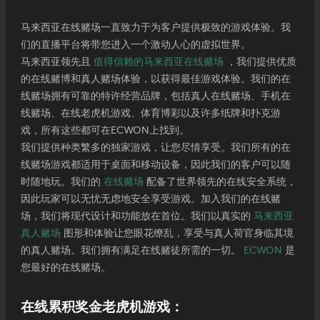
马来西亚在线赌场一直致力于为客户提供极致的游戏体验。我
们的直播平台将带您进入一个激动人心的虚拟世界。
马来西亚领先且
值得信赖的马来西亚在线赌场
，我们提供优质
的在线赌博和真人赌场体验，以获得最佳游戏体验。我们的在
线赌场拥有可靠的特许经营品牌，包括真人在线赌场、手机在
线赌场、在线老虎机游戏、体育博彩以及许多纸牌和扑克游
戏，所有这些都可在ECWON上找到。
我们提供种类繁多的独家游戏，让您尽情享受。我们所有的在
线赌场游戏都适用于桌面和移动设备，因此我们的客户可以随
时随地玩。我们的
在线赌场
配备了世界领先的在线安全系统，
因此玩家可以无忧无虑地安全享受游戏。加入我们的在线赌
场，我们将现代设计和功能放在首位。我们以真实的
马来西亚
真人赌场
图形和体验让您眼花缭乱，享受与真人荷官身临其境
的真人赌场。我们拥有满足在线赌徒所需的一切。
ECWON
是
您最好的在线赌场。
在线累积奖金老虎机游戏：