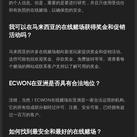
的个人信息。但是，重要的是要进行研究，并且只使用受信任
和有执照的在线赌场，以确保您的安全。
我可以在马来西亚的在线赌场获得奖金和促销
活动吗？
马来西亚的许多在线赌场都向新老玩家提供奖金和促销活动。
这些可能包括欢迎奖金、存款奖金、免费旋转等等。请查看每
个赌场的网站或联系客户支持以了解可用的奖金。
ECWON在亚洲是否具有合法地位？
没错，当然！ECWON在线赌场在亚洲是一家合法运营的机构。
它的所有组成部分都经过许可、注册、安全可靠，已经拥有超
过一百万的客户。
如何找到最安全和最好的在线赌场？