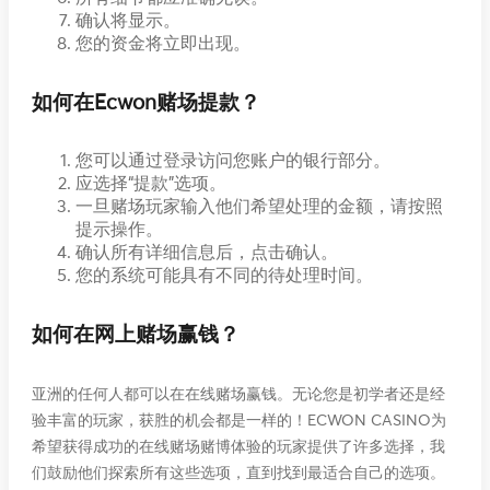
确认将显示。
您的资金将立即出现。
如何在Ecwon赌场提款？
您可以通过登录访问您账户的银行部分。
应选择“提款”选项。
一旦赌场玩家输入他们希望处理的金额，请按照
提示操作。
确认所有详细信息后，点击确认。
您的系统可能具有不同的待处理时间。
如何在网上赌场赢钱？
亚洲的任何人都可以在在线赌场赢钱。无论您是初学者还是经
验丰富的玩家，获胜的机会都是一样的！ECWON CASINO为
希望获得成功的在线赌场赌博体验的玩家提供了许多选择，我
们鼓励他们探索所有这些选项，直到找到最适合自己的选项。