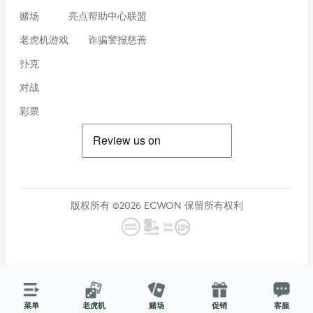
赌场
亮点
帮助中心
联盟
老虎机游戏
诈骗警报
慈善
扑克
对战
彩票
版权所有 ©2026 ECWON 保留所有权利
菜单
老虎机
赌场
促销
客服