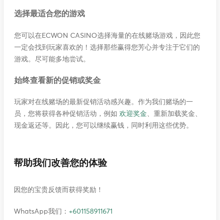
选择最适合您的游戏
您可以在ECWON CASINO选择海量的在线赌场游戏，因此您
一定会找到玩家喜欢的！选择那些赢得您芳心并专注于它们的
游戏。尽可能多地尝试。
始终查看新的促销或奖金
玩家对在线赌场的最新促销活动感兴趣。作为我们赌场的一
员，您将获得各种促销活动，例如
欢迎奖金
、重新加载奖金、
现金返还等。因此，您可以继续赢钱，同时利用这些优势。
帮助我们改善您的体验
因您的宝贵反馈而获得奖励！
WhatsApp我们：
+601158911671