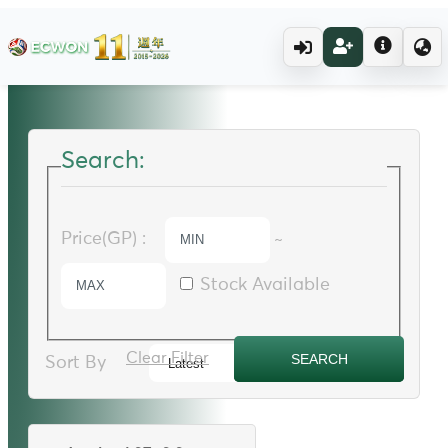
Search:
Price(GP) :
~
Stock Available
Clear Filter
Sort By