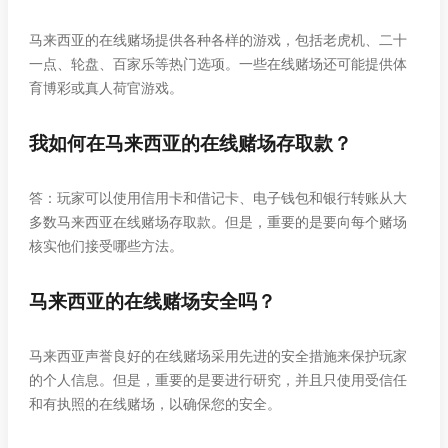
马来西亚的在线赌场提供各种各样的游戏，包括老虎机、二十
一点、轮盘、百家乐等热门选项。一些在线赌场还可能提供体
育博彩或真人荷官游戏。
我如何在马来西亚的在线赌场存取款？
答：玩家可以使用信用卡和借记卡、电子钱包和银行转账从大
多数马来西亚在线赌场存取款。但是，重要的是要向每个赌场
核实他们接受哪些方法。
马来西亚的在线赌场安全吗？
马来西亚声誉良好的在线赌场采用先进的安全措施来保护玩家
的个人信息。但是，重要的是要进行研究，并且只使用受信任
和有执照的在线赌场，以确保您的安全。