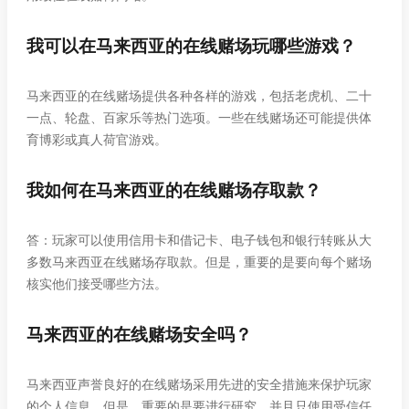
我可以在马来西亚的在线赌场玩哪些游戏？
马来西亚的在线赌场提供各种各样的游戏，包括老虎机、二十
一点、轮盘、百家乐等热门选项。一些在线赌场还可能提供体
育博彩或真人荷官游戏。
我如何在马来西亚的在线赌场存取款？
答：玩家可以使用信用卡和借记卡、电子钱包和银行转账从大
多数马来西亚在线赌场存取款。但是，重要的是要向每个赌场
核实他们接受哪些方法。
马来西亚的在线赌场安全吗？
马来西亚声誉良好的在线赌场采用先进的安全措施来保护玩家
的个人信息。但是，重要的是要进行研究，并且只使用受信任