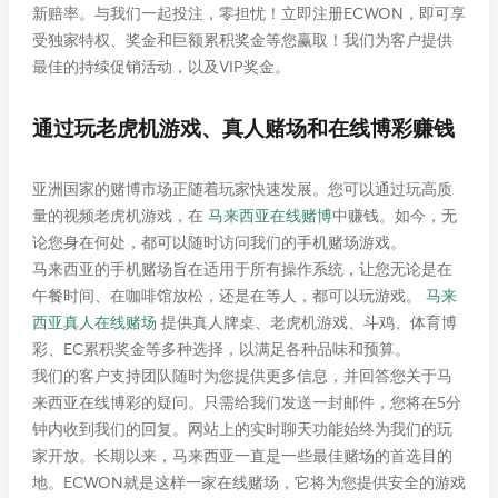
新赔率。与我们一起投注，零担忧！立即注册ECWON，即可享
受独家特权、奖金和巨额累积奖金等您赢取！我们为客户提供
最佳的持续促销活动，以及VIP奖金。
通过玩老虎机游戏、真人赌场和在线博彩赚钱
亚洲国家的赌博市场正随着玩家快速发展。您可以通过玩高质
量的视频老虎机游戏，在
马来西亚在线赌博
中赚钱。如今，无
论您身在何处，都可以随时访问我们的手机赌场游戏。
马来西亚的手机赌场旨在适用于所有操作系统，让您无论是在
午餐时间、在咖啡馆放松，还是在等人，都可以玩游戏。
马来
西亚真人在线赌场
提供真人牌桌、老虎机游戏、斗鸡、体育博
彩、EC累积奖金等多种选择，以满足各种品味和预算。
我们的客户支持团队随时为您提供更多信息，并回答您关于马
来西亚在线博彩的疑问。只需给我们发送一封邮件，您将在5分
钟内收到我们的回复。网站上的实时聊天功能始终为我们的玩
家开放。长期以来，马来西亚一直是一些最佳赌场的首选目的
地。ECWON就是这样一家在线赌场，它将为您提供安全的游戏