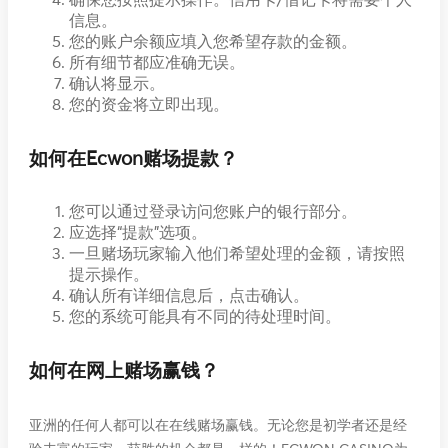
信息。
您的账户余额应填入您希望存款的金额。
所有细节都应准确无误。
确认将显示。
您的资金将立即出现。
如何在Ecwon赌场提款？
您可以通过登录访问您账户的银行部分。
应选择“提款”选项。
一旦赌场玩家输入他们希望处理的金额，请按照
提示操作。
确认所有详细信息后，点击确认。
您的系统可能具有不同的待处理时间。
如何在网上赌场赢钱？
亚洲的任何人都可以在在线赌场赢钱。无论您是初学者还是经