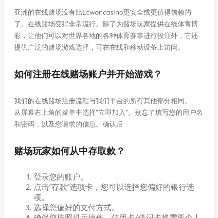
亚洲的在线赌场没有比Ecwoncasino更安全或更值得信赖的
了。在线赌场变得非常流行。除了为赌场玩家提供在线体育博
彩，让他们可以对世界各地的各种体育赛事进行投注外，它还
提供广泛的赌场游戏选择，可在在线和移动设备上访问。
如何注册在线赌场账户并开始游戏？
我们的在线赌场注册流程与我们平台的所有其他部分相同。
从屏幕右上角的菜单中选择“立即加入”。别忘了填写您的用户名
和密码，以及您请求的信息。确认后
赌场玩家如何从中存取款？
登录您的账户。
点击“存款”选项卡，您可以选择您偏好的银行选
项。
选择您偏好的支付方式。
确保您按照提示操作。信用卡/借记卡将需要个人